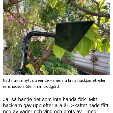
Nytt namn, nytt utseende - men nu finns hackjärnet, eller
renshackan, åter i min trädgård.
Ja, så hände det som inte hända fick. Mitt
hackjärn gav upp efter alla år. Skaftet hade fått
nog av väder och vind och bröts av - med