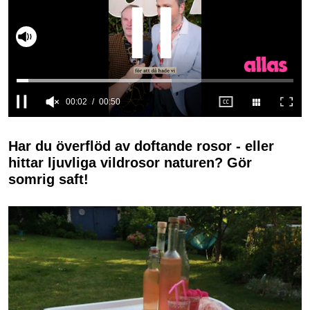
Slå på ljud
0
seconds
of
Har du överflöd av doftande rosor - eller
50
hittar ljuvliga vildrosor naturen? Gör
seconds
somrig saft!